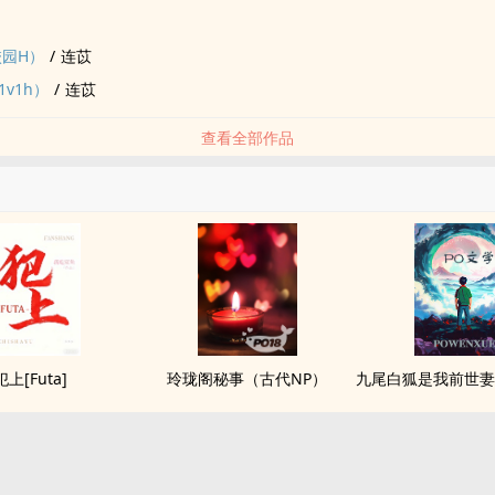
校园H）
/
连苡
v1h）
/
连苡
查看全部作品
犯上[Futa]
玲珑阁秘事（古代NP）