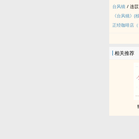
台风镜
/
连苡
《台风镜》(
正经咖啡店（1
相关推荐