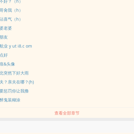
1好不好？（h）
0哥哥肏我（h）
9沾沾喜气（h）
8老婆老婆
男朋友
业 y ut i8.c om
忙点好
4吻痕&头像
3崇北突然下好大雨
2亲夫？亲夫在哪？(h)
1我要惩罚你让我撸
0小醉鬼装糊涂
查看全部章节
品