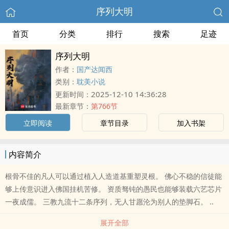
序列大明
首页
分类
排行
搜索
足迹
序列大明
作者：
国产达闻西
类别：
耽美小说
2025-12-10 14:36:28
更新时间：
最新章节：
第766节
立即阅读
章节目录
加入书架
内容简介
根骨不佳的凡人可以通过植入人造道基重塑灵根。 佛心不稳的信徒能
够上传意识进入佛国挂机苦修。 资质驽钝的愚民也能够装载六艺芯片
一夜成儒。 三教九流十二条序列，无人甘愿沦为别人的垫脚石。 ..
展开全部