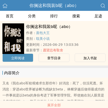
你搁这和我装b呢（abo）
首页
分类
排行
搜索
足迹
你搁这和我装b呢（abo）
作者：
面包大王
类别：
耽美小说
2026-06-29 13:03:36
更新时间：
最新章节：
愿望总有取舍
立即阅读
章节目录
加入书架
内容简介
又名《我在abo军校艰难求生那些年》好消息：死了，但没死透。坏
消息：穿进abo世界被诊断为残缺女beta 。林桠穿越后做得最成功的
一件事就是以beta的身份考进了军事管理学院。即使她在别人眼里是
个有残缺的beta，整天伏低做小给人跑腿，连最柔弱的omega都能轻
展开全部
松压制。她是omega的解语花，alpha的出气筒，beta中的败类。关