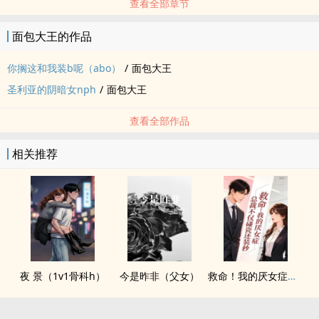
查看全部章节
面包大王的作品
你搁这和我装b呢（abo）
/
面包大王
圣利亚的阴暗女nph
/
面包大王
查看全部作品
相关推荐
夜 景（1v1骨科h）
今是昨非（父女）
救命！我的厌女症总裁不仅碰瓷还装秒(1v1 调教高H)