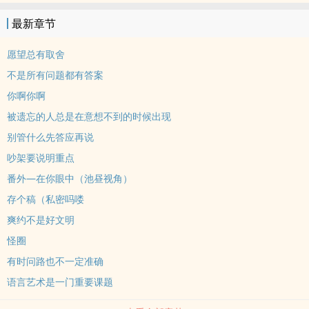
于其他人怎么看待她的林桠并不在意，驾轻就熟地给那位o装a的小少
最新章节
爷打上抑制剂，涂上信息素提取液安抚易感期的顶级alpha。面对他
们想要自私独占的要求也只是露出笑容，好脾气地问：“你们能给我什
愿望总有取舍
么呢？”怎样都无所谓，她只要自己过得好。爱情有价，价高者得。-
不是所有问题都有答案
写个排雷吧1.女主就是正常女性身体构造，沙雕吐槽役的骗子人设，
你啊你啊
底层爬上来，无道德零真心，人设也不会变2.男配有a有b有o，暂时
被遗忘的人总是在意想不到的时候出现
没想好有几个，能写几个是几个，全处3.做饭有女主导（比如和
bo），无女口男，无走后门
别管什么先答应再说
吵架要说明重点
番外—在你眼中（池昼视角）
存个稿（私密吗喽
爽约不是好文明
怪圈
有时问路也不一定准确
语言艺术是一门重要课题