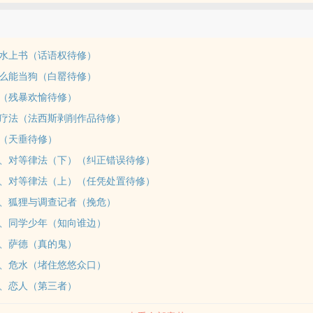
在考虑转岗，有不止一个人对攻有不止一方面的图谋。直到受发现攻情感
经没有抽身的意思。结局是推墙。三观不正。封建不写实。架空。地理历
如果用现实背景，可能危，且一些情节没法写。）人物的思想不代表我的
水上书（话语权待修）
分；人有某立场不等于人是好人；人很多；PDF 文学风格感情线；缝合
么能当狗（白罂待修）
癖；因为之前的事情写文状态不好；剧情为主。情节若有技术性错误欢迎
（残暴欢愉待修）
，觉得，如果我把第一章改成，攻抓黄文作者那个事件的片段，会怎样。
疗法（法西斯剥削作品待修）
能大修，可以从第二章《安提戈涅》（未来不会大修）开始看。很多事情
这篇有终极反派，那终极反派应该是墙或者审查或者类似机制导致的、人
（天垂待修）
，以及由此产生的沟通障碍与不平等。
、对等律法（下）（纠正错误待修）
、对等律法（上）（任凭处置待修）
、狐狸与调查记者（挽危）
、同学少年（知向谁边）
、萨德（真的鬼）
、危水（堵住悠悠众口）
、恋人（第三者）