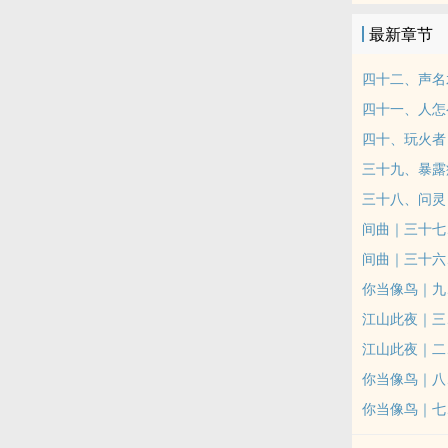
旧人皆来，攻
最新章节
的秘密，却已
世界不同。（
四十二、声名
反对派无限可
四十一、人怎
忙；我有修改
四十、玩火者
可以回复一下
三十九、暴露
塔》未来很可
的时空。如果
三十八、问灵
识与信息隔离
间曲｜三十七
间曲｜三十六
你当像鸟｜九
江山此夜｜三
江山此夜｜二
你当像鸟｜八
你当像鸟｜七