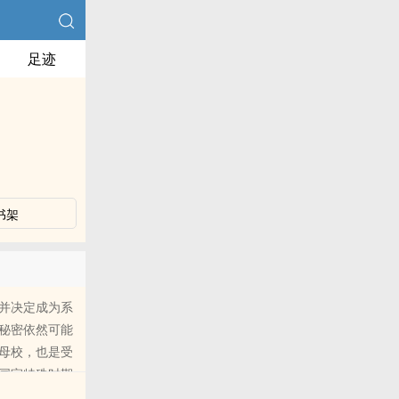
足迹
书架
并决定成为系
秘密依然可能
母校，也是受
国家特殊时期
过，她的新人