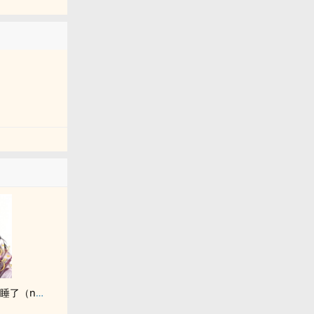
我把哥哥的黑道势力睡了（np 含骨科）