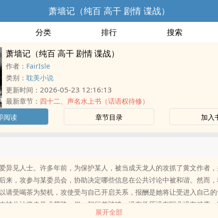
萧墙记（纯百 高干 剧情 谍战）
分类
排行
搜索
萧墙记（纯百 高干 剧情 谍战）
作者：
FairIsle
类别：
耽美小说
2026-05-23 12:16:13
更新时间：
最新章节：
四十二、声名水上书（话语权待修）
即阅读
章节目录
加入
爱异见人士。许多年前，为保护某人，被当成天龙人的攻抓了黄文作者，
后来，攻参与某委员会，协助决定哪些信息在公共讨论中被和谐。然而，
以请受喝茶为契机，攻使受与自己开启关系，报酬是她将让受进入自己的
本被公认将走学术花路，但一朝行差踏错，没有学历没有职业没有健康。
展开全部
渐长，似乎即将永没尘寰。受答应攻。如愿以偿过起她本该过的日子。不