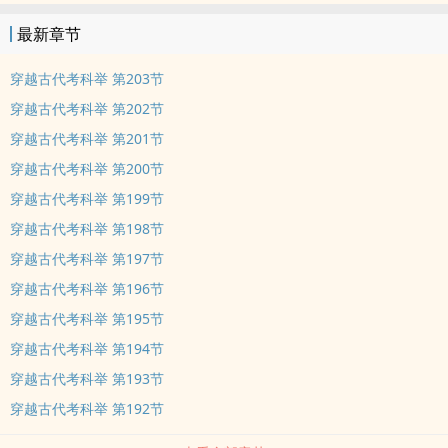
当即应下。 最开始程叙言以为跟着系统学四书五经，走科举之路已是
最新章节
极幸运的事。渐渐地，他发现他小看系统了。 口脂方子，高度烈酒制
法，反向薅学习系统羊毛。 习武习医，只要学不死，就往死里学。 数
穿越古代考科举 第203节
百年后学生：程大人，怎么哪都有您，您是读书人您记得吗？！ ——
穿越古代考科举 第202节
分割线—— 注：男主言情，主线科举做官，前期男主为医嗣父头疾，
穿越古代考科举 第201节
会在考中秀才后，开启万里寻医支线剧情，伴随男主求学剧情。女主
穿越古代考科举 第200节
出场晚【113章出场】，感情戏较少。 再注：以62章为分割线，文章
前三分之一文风偏沉重，中期及后期文风偏轻松。 再再注：文中引用
穿越古代考科举 第199节
古代经文，作者基本会在每章作话注明，偶有遗漏还请见谅。 再再再
穿越古代考科举 第198节
注：本文已开防盗。 内容标签： 穿越时空 励志人生 系统 科举 搜索
穿越古代考科举 第197节
关键字：主角：程叙言 ┃ 配角： ┃ 其它：科举穿越时空 一句话简
穿越古代考科举 第196节
介：从懦弱村童成长为一代能臣 立意：努力上进，创造美好生活 作品
穿越古代考科举 第195节
简评： 本文讲述了一个少年人病故后穿越到古代，经过一系列苦难他
仍然心向光明努力念书，后通过科举入仕，为官造福百姓的故事。苦
穿越古代考科举 第194节
难不能磨其志，风雨中小树终成良木。 本文表达了读书给人智慧，使
穿越古代考科举 第193节
人坚强。跨过眼前的障碍，前方是温暖的光明，主角的强大不在其身
穿越古代考科举 第192节
而在其精神。永远不向苦难低头。故事情节跌宕起伏，精彩绝伦。