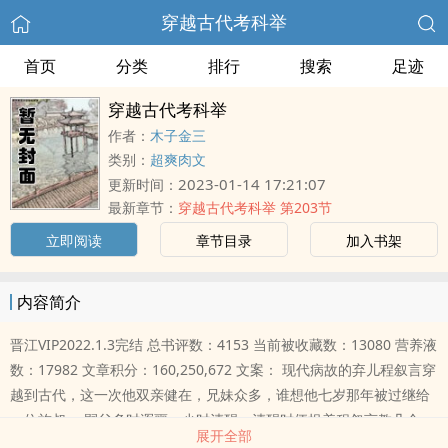
穿越古代考科举
首页
分类
排行
搜索
足迹
穿越古代考科举
作者：
木子金三
类别：
超爽肉文
2023-01-14 17:21:07
更新时间：
最新章节：
穿越古代考科举 第203节
立即阅读
章节目录
加入书架
内容简介
晋江VIP2022.1.3完结 总书评数：4153 当前被收藏数：13080 营养液
数：17982 文章积分：160,250,672 文案： 现代病故的弃儿程叙言穿
越到古代，这一次他双亲健在，兄妹众多，谁想他七岁那年被过继给
一位族叔。 嗣父多时浑噩，少时清醒，清醒时便捉着程叙言教几个
展开全部
字。 叮，检测到时代文字，学习系统已激活，宿主是否使用？ 程叙言