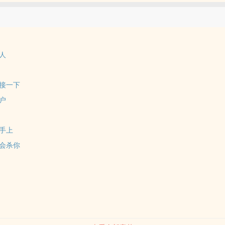
人
接一下
户
手上
会杀你