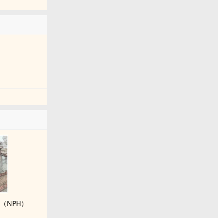
（NPH）