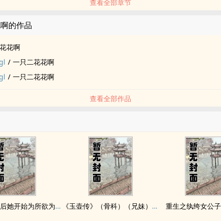
查看全部章节
花啊的作品
花花啊
l
/
一只二花花啊
l
/
一只二花花啊
查看全部作品
拥有金手指后她开始为所欲为（nph）
《玉壶传》（骨科）（兄妹）（np）
重生之纨绔女公子