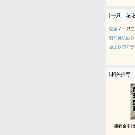
一只二花
谋臣
/
一只二
驸马神机妙算g
金主软萌可妻g
相关推荐