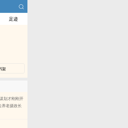
足迹
书架
谋划才刚刚开
位养老摄政长