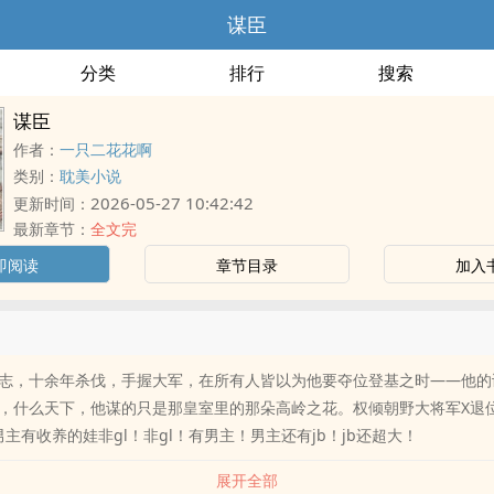
谋臣
分类
排行
搜索
谋臣
作者：
一只二花花啊
类别：
耽美小说
2026-05-27 10:42:42
更新时间：
最新章节：
全文完
即阅读
章节目录
加入
志，十余年杀伐，手握大军，在所有人皆以为他要夺位登基之时——他的
，什么天下，他谋的只是那皇室里的那朵高岭之花。权倾朝野大将军X退
主有收养的娃非gl！非gl！有男主！男主还有jb！jb还超大！
展开全部