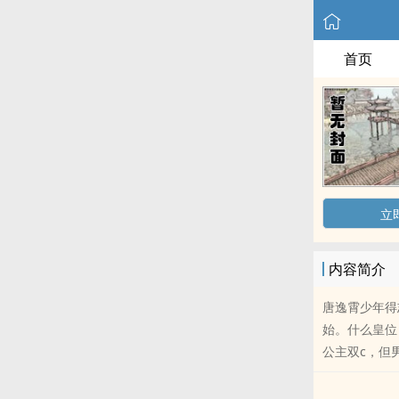
首页
立
内容简介
唐逸霄少年得
始。什么皇位
公主双c，但男