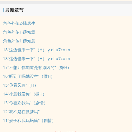
爱剧情*最爱小阿意啦肯定是一篇全程无虐点的小甜文 (啊如果男主不
最新章节
作死的话)*不写明男主的运动项目没有原型可以考究 包括男主队友前
辈等 请勿较真请勿较真请勿较真
角色外传2·陆彦生
角色外传1·薛知意
角色外传1·薛知意
18“这边也来一下”（H） y el u7co m
18“这边也来一下”（H） y el u7co m
17“不想让你知道是有原因的”（微H）
16“听到了吗她没空”（微H）
15“你看又急”（H）
14“小意我爱你”（微H）
13“你喜欢我吗”（剧情）
12“我不是在做梦吗”
11“嫂子和我玩脑筋”（剧情）