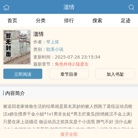
滥情
首页
分类
排行
搜索
足迹
滥情
作者：
早上坏
类别：
耽美小说
2025-07-26 23:15:34
更新时间：
最新章节：
角色外传2·陆彦生
立即阅读
章节目录
加入书架
内容简介
被送回老家体验生活的结果就是莫名其妙的被人拐跑了退役运动员糙
汉x娇生惯养千金小姐*1v1男非女处*男主烂黄瓜(拒绝糙汉不会上床)
只爱在床上说骚话 做运动员之前其实是个小流氓 脾气不好 没什么耐
心*女主稍微有点恋爱脑(都是家里惯出来的) 富家小姐除了傻白甜啥也
展开全部
不会 不绿茶不脑残不作死不白莲 只想乖巧谈恋爱*he 剧情多半是恋