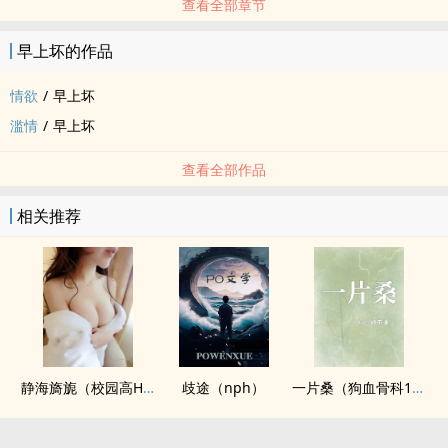
查看全部章节
早上坏的作品
情欲
/
早上坏
滥情
/
早上坏
查看全部作品
相关推荐
静海旖旎（校园高H）
歧途（nph）
一片桑（狗血骨科1v1）